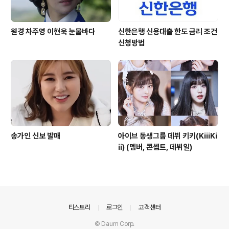
원경 차주영 이현욱 눈물바다
신한은행 신용대출 한도 금리 조건
신청방법
송가인 신보 발매
아이브 동생그룹 데뷔 키키(KiiiKi
ii) (멤버, 콘셉트, 데뷔일)
의안내
티스토리
로그인
고객센터
© Daum Corp.