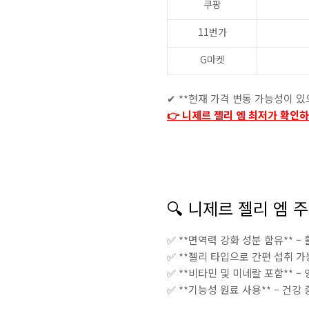
쿠팡
11번가
G마켓
✔ **현재 가격 변동 가능성이 
👉 니제르 젤리 엠 최저가 확인
🔍 니제르 젤리 엠 
✅ **면역력 강화 성분 함유** –
✅ **젤리 타입으로 간편 섭취 가
✅ **비타민 및 미네랄 포함** –
✅ **기능성 원료 사용** – 건강