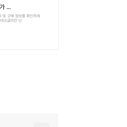
핫딜)) 저렴한 프로테오글리칸 난각막NEM 최저가 할인 가격 싼 곳
 및 구매 정보를 확인하세
로테오글리칸 난