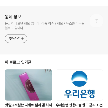
로그 정보
동네 정보
동글의 네모난 정보 입니다. 각종 이슈 / 정보 / 뉴스를 다루는
블로그 입니다.
구독하기
이 블로그 인기글
핫딜)) 저렴한 니제르 젤리 엠 최저
우리은행 신용대출 한도 금리 조건