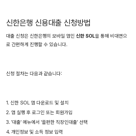
신한은행 신용대출 신청방법
대출 신청은 신한은행의 모바일 앱인
신한 SOL
을 통해 비대면으
로 간편하게 진행할 수 있습니다.
신청 절차는 다음과 같습니다:
1. 신한 SOL 앱 다운로드 및 설치
2. 앱 실행 후 로그인 또는 회원가입
3. '대출' 메뉴에서 '쏠편한 직장인대출' 선택
4. 개인정보 및 소득 정보 입력