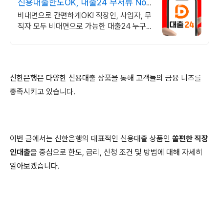
신용대출한도OK, 대출24 무서류 No
신용 대출가능!
비대면으로 간편하게OK! 직장인, 사업자, 무
직자 모두 비대면으로 가능한 대출24 누구
보다 빠르게 남들과는 다르게 대출가능한 이
곳! 대출24
신한은행은 다양한 신용대출 상품을 통해 고객들의 금융 니즈를
충족시키고 있습니다.
이번 글에서는 신한은행의 대표적인 신용대출 상품인
쏠편한 직장
인대출
을 중심으로 한도, 금리, 신청 조건 및 방법에 대해 자세히
알아보겠습니다.