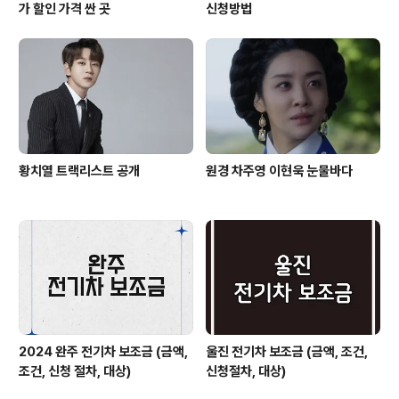
가 할인 가격 싼 곳
신청방법
황치열 트랙리스트 공개
원경 차주영 이현욱 눈물바다
2024 완주 전기차 보조금 (금액,
울진 전기차 보조금 (금액, 조건,
조건, 신청 절차, 대상)
신청절차, 대상)