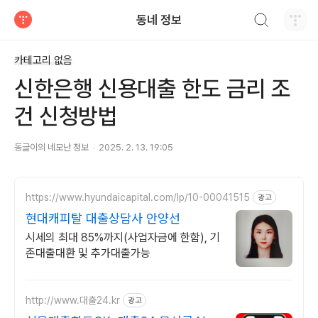
검색하기
동네 정보
티스토리
카테고리 없음
신한은행 신용대출 한도 금리 조
건 신청방법
동글이의 네모난 정보
2025. 2. 13. 19:05
https://www.hyundaicapital.com/lp/10-00041515
광고
현대캐피탈 대출상담사 안양선
시세의 최대 85%까지(사업자금에 한함), 기
존대출대환 및 추가대출가능
http://www.대출24.kr
광고