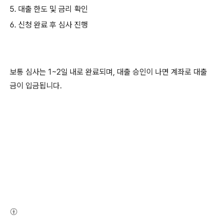
5. 대출 한도 및 금리 확인
6. 신청 완료 후 심사 진행
보통 심사는 1~2일 내로 완료되며, 대출 승인이 나면 계좌로 대출
금이 입금됩니다.
(새창열림)