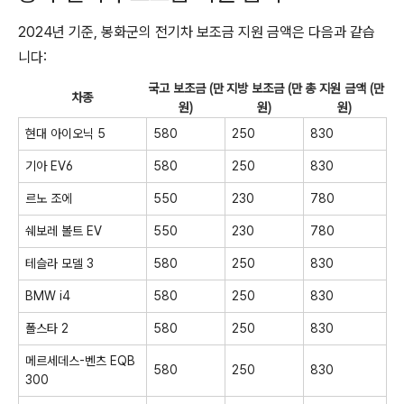
2024년 기준, 봉화군의 전기차 보조금 지원 금액은 다음과 같습
니다:
국고 보조금 (만
지방 보조금 (만
총 지원 금액 (만
차종
원)
원)
원)
현대 아이오닉 5
580
250
830
기아 EV6
580
250
830
르노 조에
550
230
780
쉐보레 볼트 EV
550
230
780
테슬라 모델 3
580
250
830
BMW i4
580
250
830
폴스타 2
580
250
830
메르세데스-벤츠 EQB
580
250
830
300